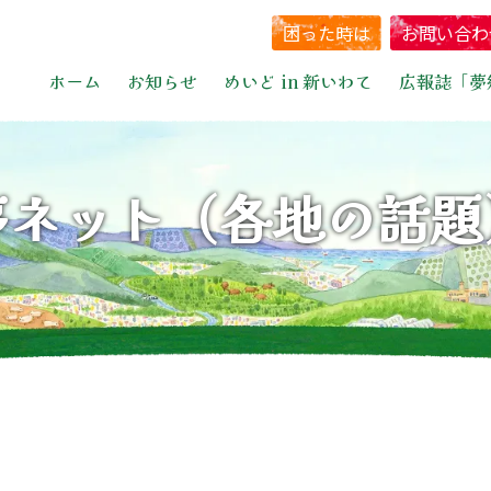
困った時は
お問い合わ
ホーム
お知らせ
めいど in 新いわて
広報誌「夢
夢ネット（各地の話題