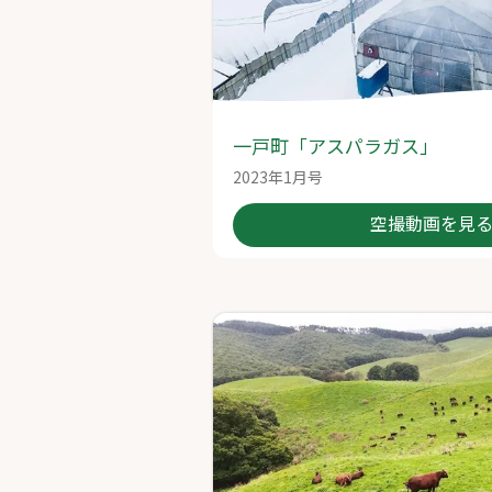
一戸町「アスパラガス」
2023年1月号
空撮動画を見