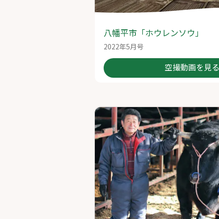
八幡平市「ホウレンソウ」
2022年5月号
空撮動画を見