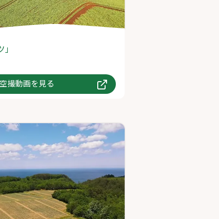
ツ」
空撮動画を見る