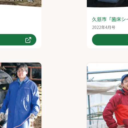
久慈市「菌床シ
2022年4月号
る