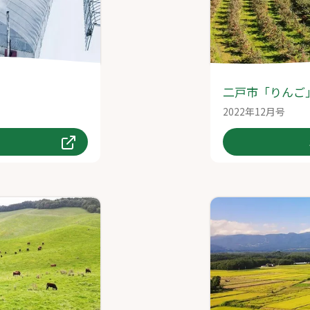
二戸市「りんご
2022年12月号
る