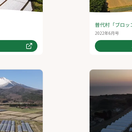
普代村「ブロッ
2022年6月号
る