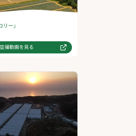
コリー」
空撮動画を見る