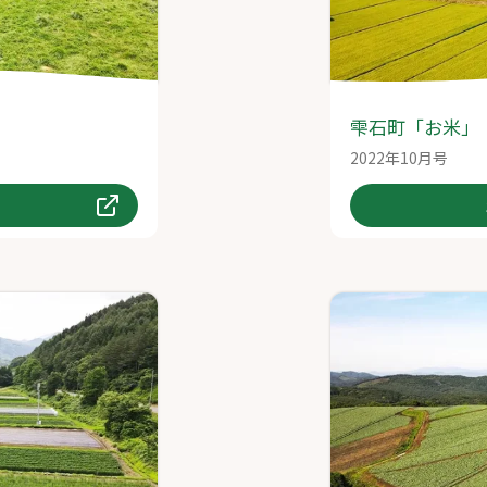
雫石町「お米」
2022年10月号
る