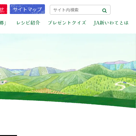
せ
サイトマップ
郷」
レシピ紹介
プレゼントクイズ
JA新いわてとは