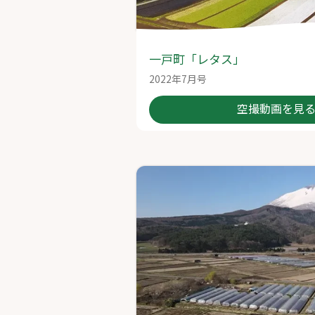
一戸町「レタス」
2022年7月号
空撮動画を見