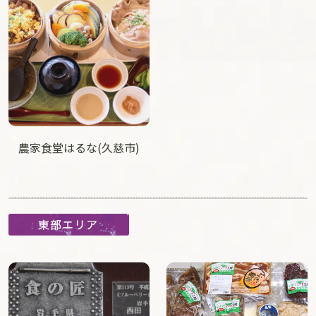
農家食堂はるな(久慈市)