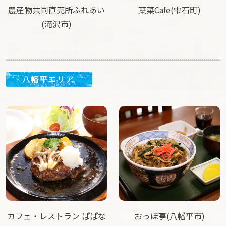
農産物共同直売所ふれあい
葉菜Cafe(雫石町)
(滝沢市)
カフェ・レストラン ぱぱな
おっほ亭(八幡平市)