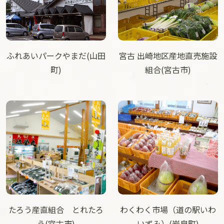
ふれあいパークやまだ(山田
宮古 出崎地区産地直売施設
町)
組合(宮古市)
たろう産直組合 とれたろ
わくわく市場（道の駅いわ
う(宮古市)
いずみ）(岩泉町)