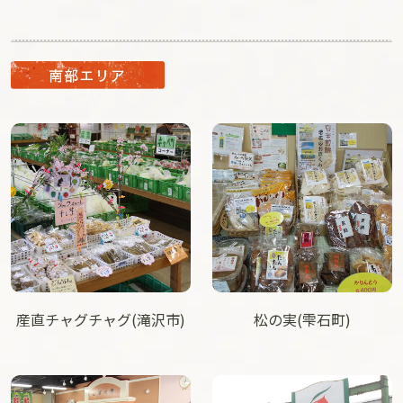
産直チャグチャグ(滝沢市)
松の実(雫石町)