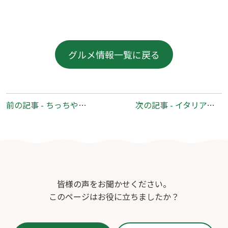
グルメ情報一覧に戻る
前
前の記事 - ちっちや食堂
次の記事 - イタリアン×和食～ルーチェ～＆まるかん
後
の
記
事
へ
の
皆様の声をお聞かせください。
リ
このページはお役に立ちましたか？
ン
ク