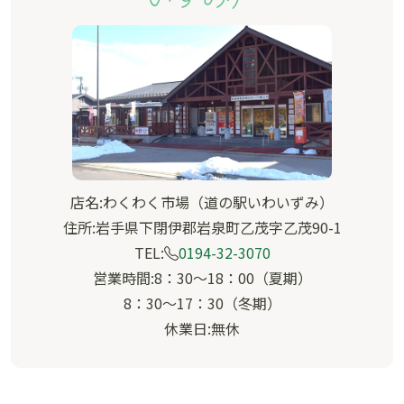
店名:わくわく市場（道の駅いわいずみ）
住所:岩手県下閉伊郡岩泉町乙茂字乙茂90-1
TEL:
0194-32-3070
営業時間:8：30～18：00（夏期）
8：30～17：30（冬期）
休業日:無休