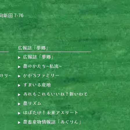
向新田 7-76
広報誌「夢郷」
広報誌「夢郷」
農のかたち〜私流〜
のり〜
かが'Sファミリー
すまいる産地
あれもこれもいいね！新いわて
農リズム
はばたけ！未来アスリート
農畜産物情報誌「あぐりん」