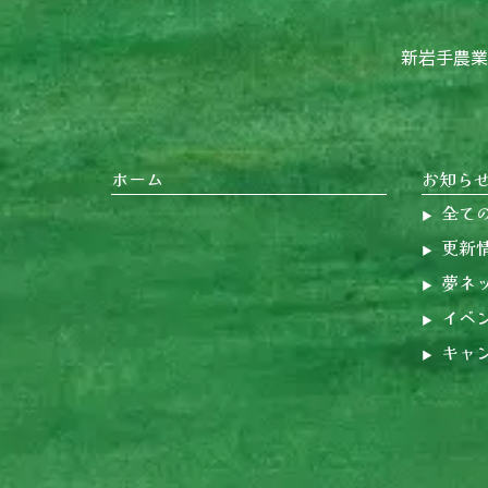
新岩手農業協同
ホーム
お知ら
全て
更新
夢ネ
イベ
キャ