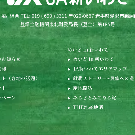
組合 TEL: 019 ( 699 ) 3311 〒020-0667 岩手県滝沢市鵜飼
登録金融機関東北財務局長（登金）第185号
せ
めいど in 新いわて
のお知らせ
めいど in 新いわて
情報
JA新いわてエリアマップ
ット（各地の話題）
就農ストーリー〜農家への道
ント
産地探訪
ンペーン
ふるさとみてある記
THE地産地消