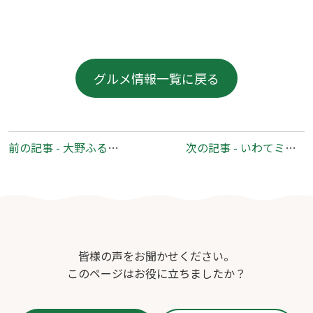
グルメ情報一覧に戻る
前
前の記事 - 大野ふるさと物産館
次の記事 - いわてミート工房
後
の
記
事
へ
の
皆様の声をお聞かせください。
リ
このページはお役に立ちましたか？
ン
ク