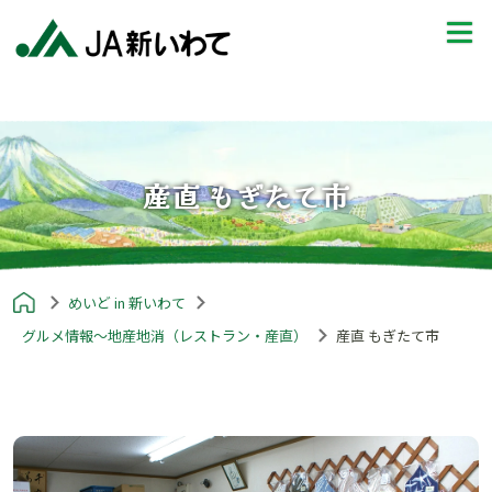
産直 もぎたて市
めいど in 新いわて
グルメ情報～地産地消（レストラン・産直）
産直 もぎたて市