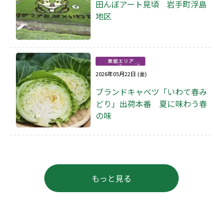
田んぼアート見頃 岩手町浮島
地区
2026年05月22日 (金)
ブランドキャベツ「いわて春み
どり」出荷本番 夏に味わう春
の味
もっと見る