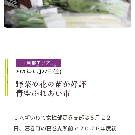
2026年05月22日 (金)
野菜や花の苗が好評
青空ふれあい市
ＪＡ新いわて女性部葛巻支部は５月２２
日、葛巻町の葛巻支所前で２０２６年度初