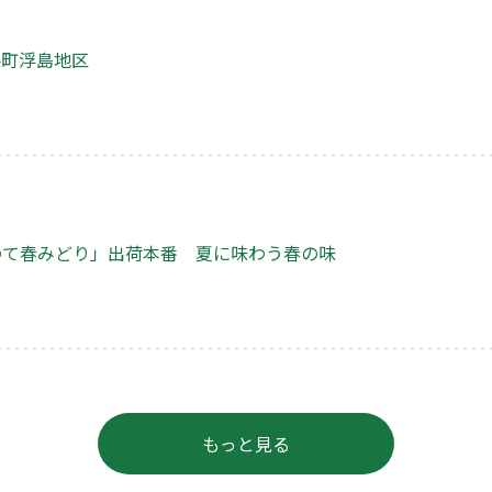
手町浮島地区
わて春みどり」出荷本番 夏に味わう春の味
もっと見る