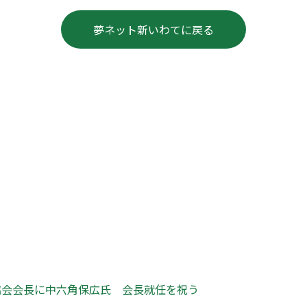
夢ネット新いわてに戻る
協会会長に中六角保広氏 会長就任を祝う