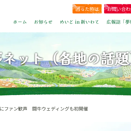
困った時は
お問い合わ
ホーム
お知らせ
めいど in 新いわて
広報誌「夢
夢ネット（各地の話題
にファン歓声 闘牛ウェディングも初開催