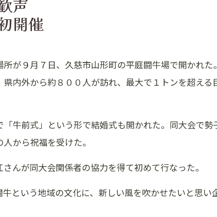
ン歓声
初開催
場所が９月７日、久慈市山形町の平庭闘牛場で開かれた
。県内外から約８００人が訪れ、最大で１トンを超える
で「牛前式」という形で結婚式も開かれた。同大会で勢
の人から祝福を受けた。
江さんが同大会関係者の協力を得て初めて行なった。
闘牛という地域の文化に、新しい風を吹かせたいと思い