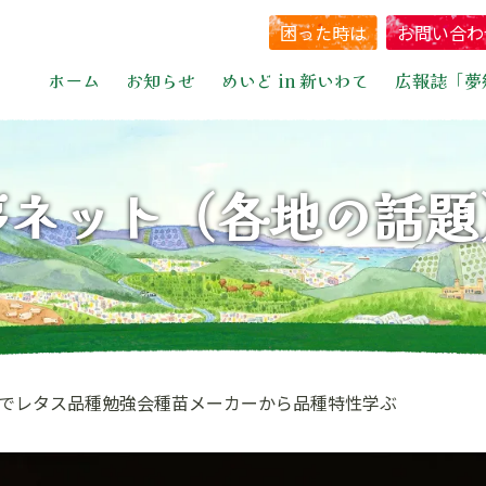
困った時は
お問い合わ
ホーム
お知らせ
めいど in 新いわて
広報誌「夢
夢ネット（各地の話題
でレタス品種勉強会種苗メーカーから品種特性学ぶ