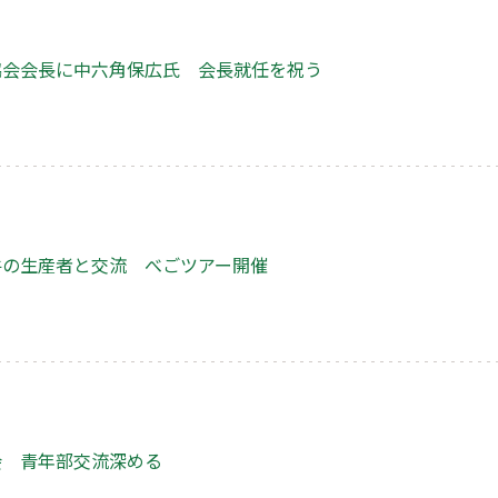
協会会長に中六角保広氏 会長就任を祝う
牛の生産者と交流 べごツアー開催
会 青年部交流深める