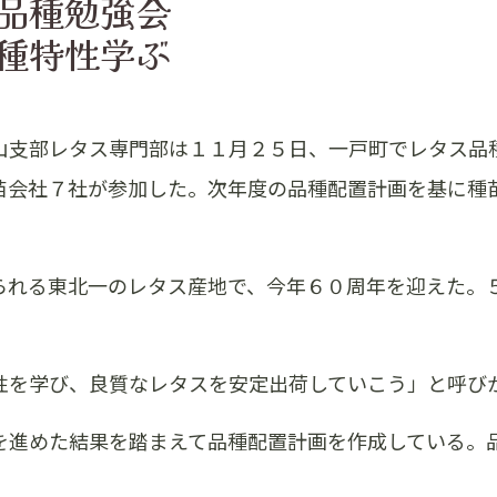
品種勉強会
種特性学ぶ
山支部レタス専門部は１１月２５日、一戸町でレタス品
苗会社７社が参加した。次年度の品種配置計画を基に種
られる東北一のレタス産地で、今年６０周年を迎えた。
性を学び、良質なレタスを安定出荷していこう」と呼び
を進めた結果を踏まえて品種配置計画を作成している。