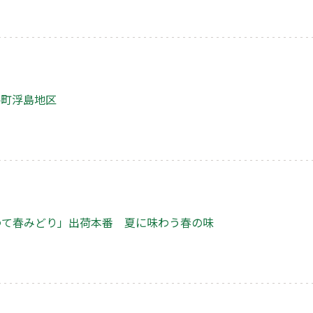
手町浮島地区
わて春みどり」出荷本番 夏に味わう春の味