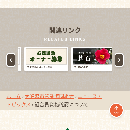
関連リンク
RELATED LINKS
ホーム
›
大船渡市農業協同組合
›
ニュース・
トピックス
›
組合員資格確認について
TOP