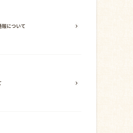
通報について
て