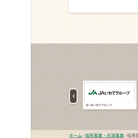
ホーム
›
信用事業・共済事業
›
信用