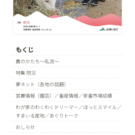
もくじ
農のかたち〜私流〜
特集 防災
夢ネット（各地の話題）
営農情報（園芸）／畜産情報／家畜市場成績
わが家のわくわくドリーマー／ほっとスマイル／
すまいる産地／あぐりトーク
おしらせ