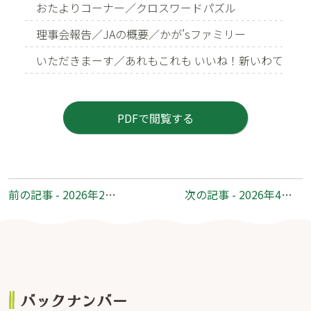
おたよりコーナー／クロスワードパズル
理事会報告／JAの概要／かが’sファミリー
いただきまーす／あれもこれも いいね！新いわて
PDFで閲覧する
前
前の記事 - 2026年2月号 No.348
次の記事 - 2026年4月号 No.350
後
の
記
事
へ
の
バックナンバー