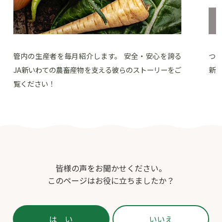
管内の生産者を毎月紹介します。 安全・安心を誇る
つ
JA新いわての農畜産物を支える彼らのストーリーをご
新
覧ください！
皆様の声をお聞かせください。
このページはお役に立ちましたか？