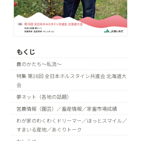
もくじ
農のかたち〜私流〜
特集 第16回 全日本ホルスタイン共進会 北海道大
会
夢ネット（各地の話題）
営農情報（園芸）／畜産情報／家畜市場成績
わが家のわくわくドリーマー／ほっとスマイル／
すまいる産地／あぐりトーク