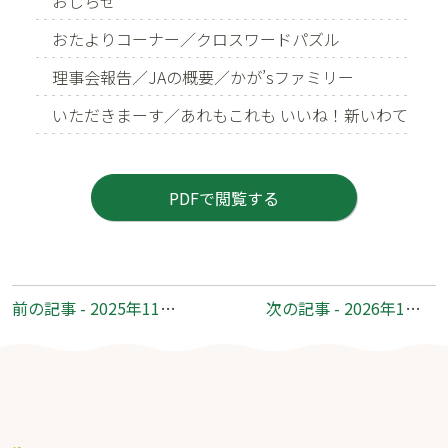
おしらせ
おたよりコーナー／クロスワードパズル
理事会報告／JAの概要／かが’sファミリー
いただきまーす／あれもこれも いいね！新いわて
PDFで閲覧する
前
前の記事 - 2025年11月号 No.345
次の記事 - 2026年1月号 No.347
後
の
記
事
へ