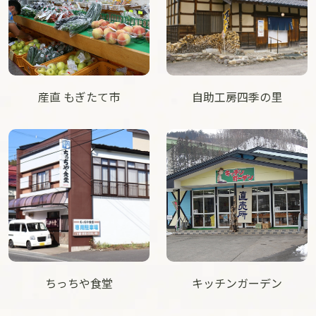
産直 もぎたて市
自助工房四季の里
ちっちや食堂
キッチンガーデン