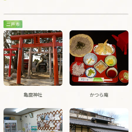
亀麿神社
かつら庵