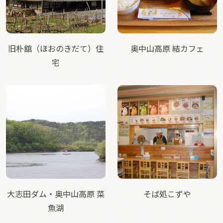
旧朴舘（ほおのきだて）住
奥中山高原 結カフェ
宅
大志田ダム・奥中山高原 菜
そば処こずや
魚湖