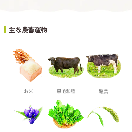
主な農畜産物
お米
黒毛和種
酪農