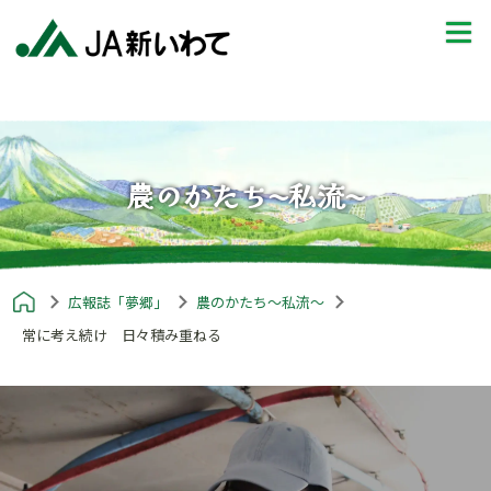
農のかたち〜私流〜
広報誌「夢郷」
農のかたち〜私流〜
常に考え続け 日々積み重ねる