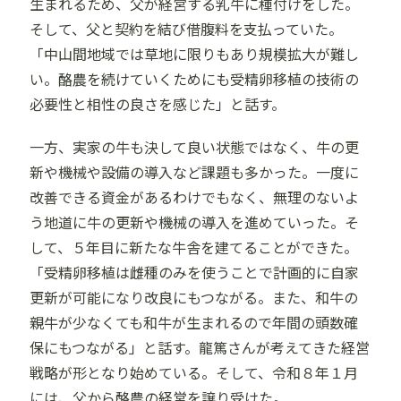
生まれるため、父が経営する乳牛に種付けをした。
そして、父と契約を結び借腹料を支払っていた。
「中山間地域では草地に限りもあり規模拡大が難し
い。酪農を続けていくためにも受精卵移植の技術の
必要性と相性の良さを感じた」と話す。
一方、実家の牛も決して良い状態ではなく、牛の更
新や機械や設備の導入など課題も多かった。一度に
改善できる資金があるわけでもなく、無理のないよ
う地道に牛の更新や機械の導入を進めていった。そ
して、５年目に新たな牛舎を建てることができた。
「受精卵移植は雌種のみを使うことで計画的に自家
更新が可能になり改良にもつながる。また、和牛の
親牛が少なくても和牛が生まれるので年間の頭数確
保にもつながる」と話す。龍篤さんが考えてきた経営
戦略が形となり始めている。そして、令和８年１月
には、父から酪農の経営を譲り受けた。