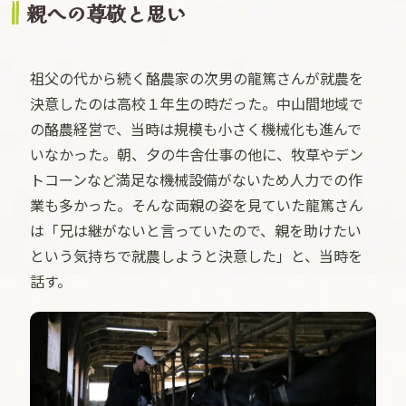
親への尊敬と思い
祖父の代から続く酪農家の次男の龍篤さんが就農を
決意したのは高校１年生の時だった。中山間地域で
の酪農経営で、当時は規模も小さく機械化も進んで
いなかった。朝、夕の牛舎仕事の他に、牧草やデン
トコーンなど満足な機械設備がないため人力での作
業も多かった。そんな両親の姿を見ていた龍篤さん
は「兄は継がないと言っていたので、親を助けたい
という気持ちで就農しようと決意した」と、当時を
話す。