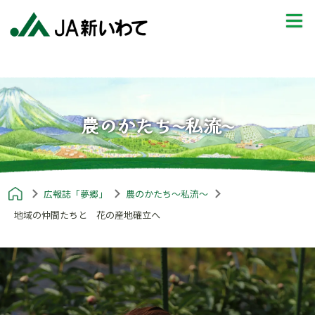
農のかたち〜私流〜
広報誌「夢郷」
農のかたち〜私流〜
地域の仲間たちと 花の産地確立へ