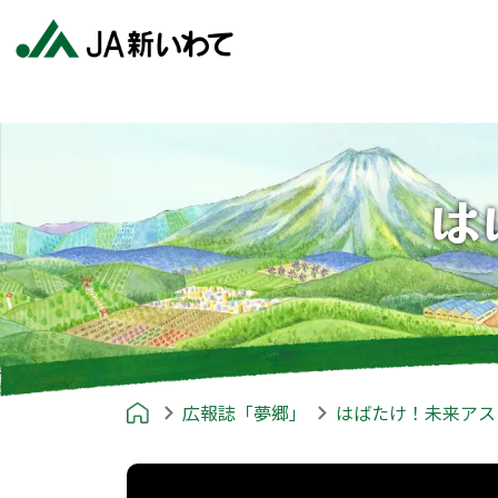
は
広報誌「夢郷」
はばたけ！未来アス