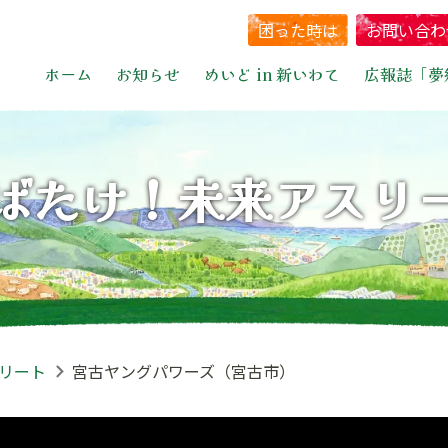
困った時は
お問い合わ
ホーム
お知らせ
めいど in 新いわて
広報誌「夢
ばたけ！未来アスリ
リート
宮古ヤングパワーズ（宮古市）