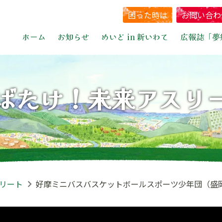
困った時は
お問い合わ
ホーム
お知らせ
めいど in 新いわて
広報誌「夢
ばたけ！未来アスリ
リート
好摩ミニバスバスケットボールスポーツ少年団（盛