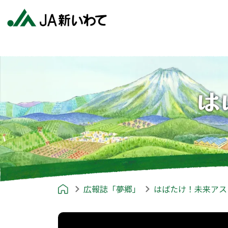
は
広報誌「夢郷」
はばたけ！未来アス