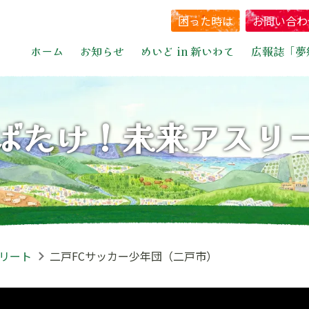
困った時は
お問い合わ
ホーム
お知らせ
めいど in 新いわて
広報誌「夢
ばたけ！未来アスリ
リート
二戸FCサッカー少年団（二戸市）