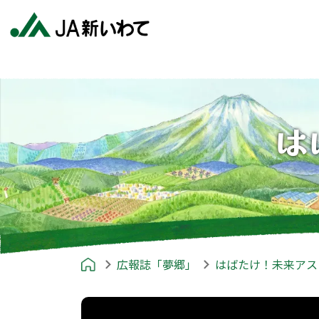
は
広報誌「夢郷」
はばたけ！未来アス