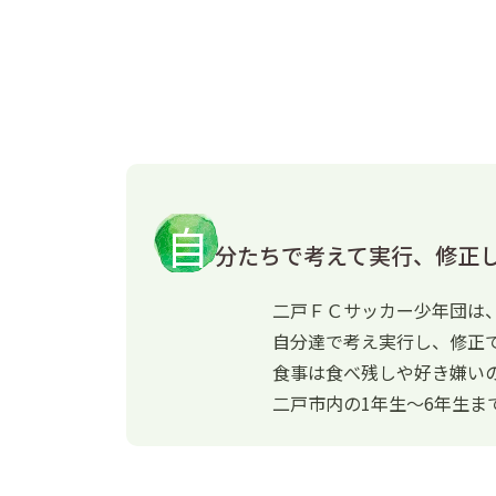
自
分たちで考えて実行、修正
二戸ＦＣサッカー少年団は
自分達で考え実行し、修正
食事は食べ残しや好き嫌い
二戸市内の1年生～6年生ま