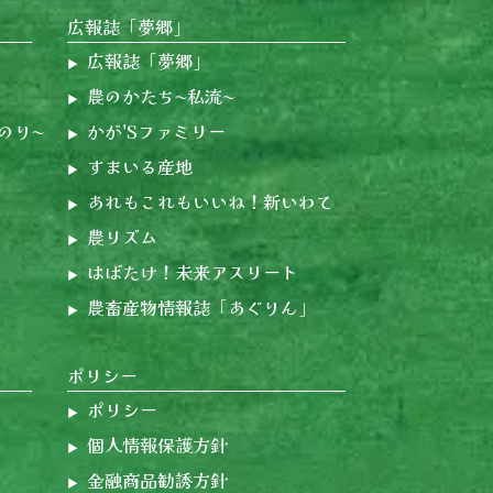
広報誌「夢郷」
広報誌「夢郷」
農のかたち〜私流〜
のり〜
かが'Sファミリー
すまいる産地
あれもこれもいいね！新いわて
農リズム
はばたけ！未来アスリート
農畜産物情報誌「あぐりん」
ポリシー
ポリシー
個人情報保護方針
金融商品勧誘方針