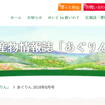
困った時は
お問い合わ
ホーム
お知らせ
めいど in 新いわて
広報誌「夢
産物情報誌「あぐり
りん」
あぐりん 2018年8月号