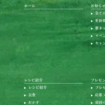
ホーム
お知ら
全て
更新
夢ネ
イベ
キャ
レシピ紹介
プレゼ
レシピ紹介
プレ
主食
応募
おかず
前回