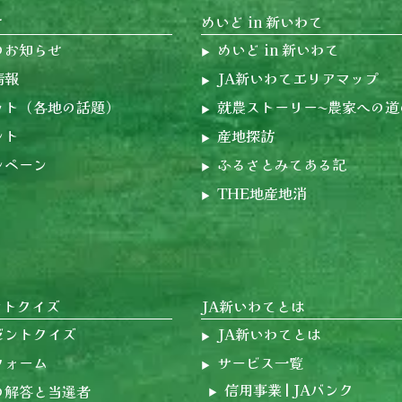
せ
めいど in 新いわて
のお知らせ
めいど in 新いわて
情報
JA新いわてエリアマップ
ット（各地の話題）
就農ストーリー〜農家への道
ント
産地探訪
ンペーン
ふるさとみてある記
THE地産地消
ントクイズ
JA新いわてとは
ゼントクイズ
JA新いわてとは
フォーム
サービス一覧
信用事業 | JAバンク
の解答と当選者