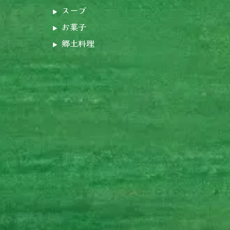
スープ
お菓子
郷土料理