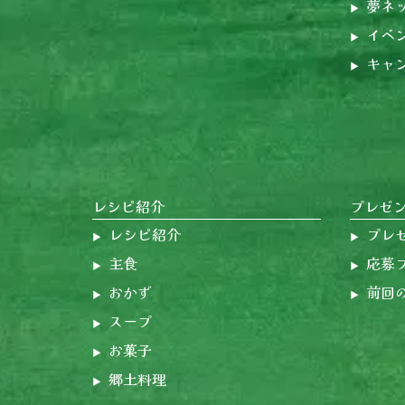
夢ネ
イベ
キャ
レシピ紹介
プレゼ
レシピ紹介
プレ
主食
応募
おかず
前回
スープ
お菓子
郷土料理