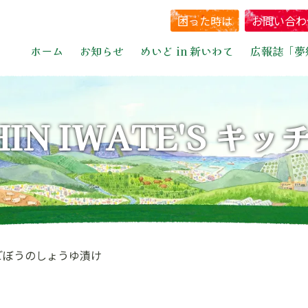
困った時は
お問い合わ
ホーム
お知らせ
めいど in 新いわて
広報誌「夢
HIN IWATE'S キッ
ごぼうのしょうゆ漬け