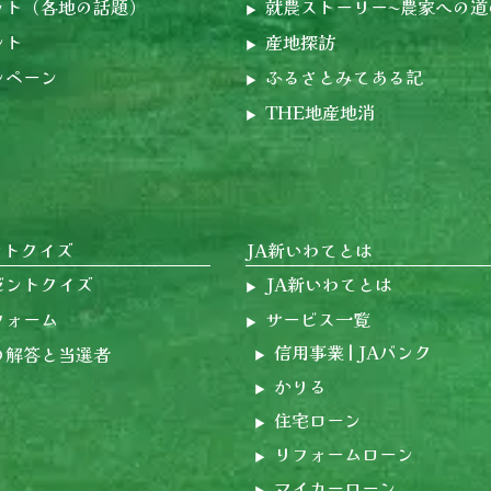
ット（各地の話題）
就農ストーリー〜農家への道
ント
産地探訪
ンペーン
ふるさとみてある記
THE地産地消
ントクイズ
JA新いわてとは
ゼントクイズ
JA新いわてとは
フォーム
サービス一覧
信用事業 | JAバンク
の解答と当選者
かりる
住宅ローン
リフォームローン
マイカーローン