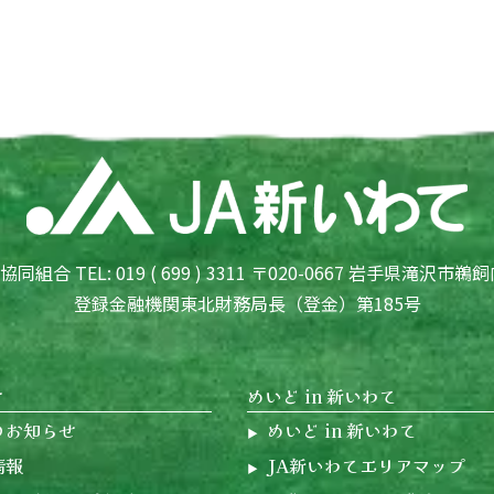
組合 TEL: 019 ( 699 ) 3311 〒020-0667 岩手県滝沢市鵜飼
登録金融機関東北財務局長（登金）第185号
せ
めいど in 新いわて
のお知らせ
めいど in 新いわて
情報
JA新いわてエリアマップ