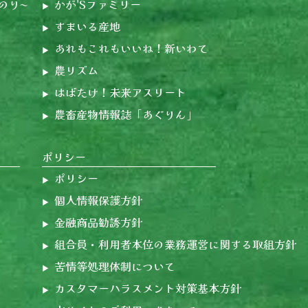
のり〜
かが'Sファミリー
すまいる産地
あれもこれもいいね！新いわて
農リズム
はばたけ！未来アスリート
農畜産物情報誌「あぐりん」
ポリシー
ポリシー
個人情報保護方針
金融商品勧誘方針
組合員・利用者本位の業務運営に関する取組方針
苦情等処理体制について
カスタマーハラスメント対策基本方針