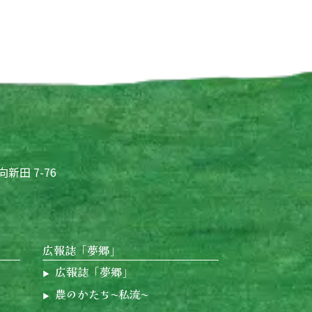
向新田 7-76
広報誌「夢郷」
広報誌「夢郷」
農のかたち〜私流〜