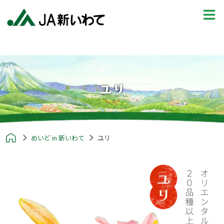
ユリ
めいど in 新いわて
ユリ