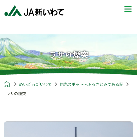
ラサの煙突
めいど in 新いわて
観光スポット～ふるさとみてある記
ラサの煙突