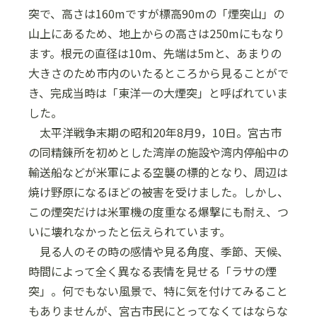
突で、高さは160mですが標高90mの「煙突山」の
山上にあるため、地上からの高さは250mにもなり
ます。根元の直径は10m、先端は5mと、あまりの
大きさのため市内のいたるところから見ることがで
き、完成当時は「東洋一の大煙突」と呼ばれていま
した。
太平洋戦争末期の昭和20年8月9，10日。宮古市
の同精錬所を初めとした湾岸の施設や湾内停船中の
輸送船などが米軍による空襲の標的となり、周辺は
焼け野原になるほどの被害を受けました。しかし、
この煙突だけは米軍機の度重なる爆撃にも耐え、つ
いに壊れなかったと伝えられています。
見る人のその時の感情や見る角度、季節、天候、
時間によって全く異なる表情を見せる「ラサの煙
突」。何でもない風景で、特に気を付けてみること
もありませんが、宮古市民にとってなくてはならな