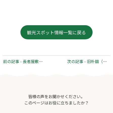
観光スポット情報一覧に戻る
前
前の記事 - 長者屋敷公園
次の記事 - 旧朴舘（ほおのきだて）住宅
後
の
記
事
へ
皆様の声をお聞かせください。
の
このページはお役に立ちましたか？
リ
ン