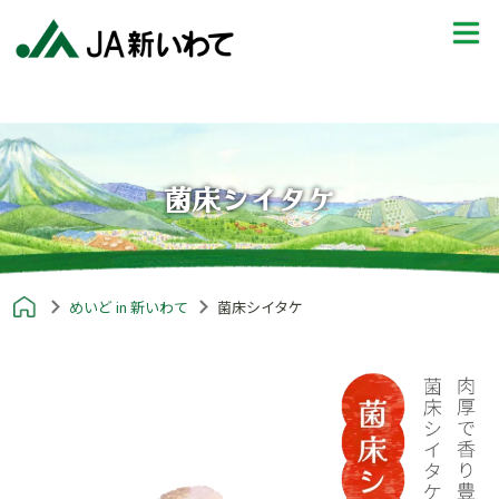
菌床シイタケ
めいど in 新いわて
菌床シイタケ