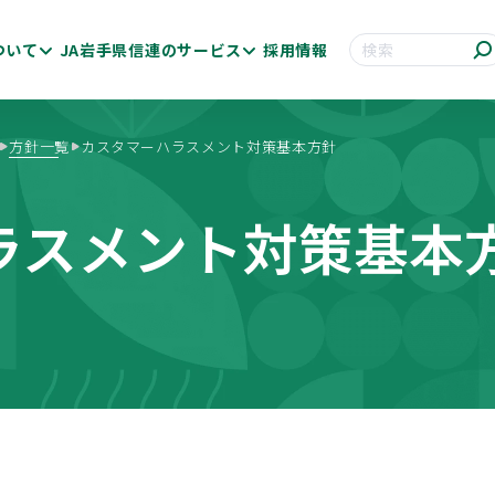
ついて
JA岩手県信連のサービス
採用情報
サイト内検索
方針一覧
カスタマーハラスメント対策基本方針
ラスメント対策基本
お知らせ一覧
卒採用
便利につかう
方針一覧
貯金金利
中途