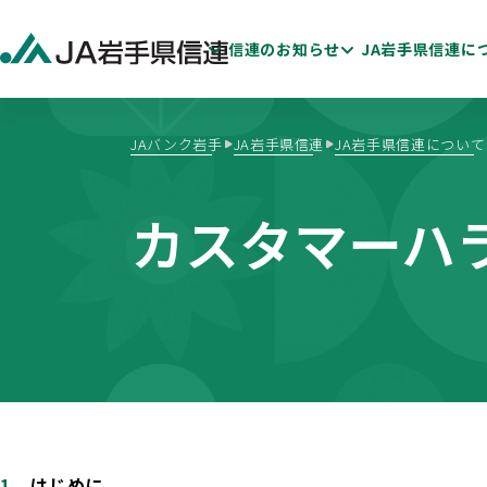
信連のお知らせ
JA岩手県信連に
JAバンク岩手
JA岩手県信連
JA岩手県信連について
カスタマーハ
ためる・ふやす
ディスクロージャー
かりる
新
はじめに