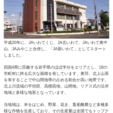
平成20年に、JAいわてくじ、JA北いわて、JAいわて奥中
山、JAみやこと合併し、「JA新いわて」としてスタート
しました。
四国4県に匹敵する岩手県のほぼ半分をエリアとし、18の
市町村に跨る広大な面積を有しています。奥羽、北上山系
を有することで中山間地帯の占める割合が高い地帯です。
北上川流域の平坦部、高標高地、山間地、リアス式の沿岸
地域と多様な地形となっています。
当地域は、米をはじめ、野菜、花き、畜産酪農など多種多
様な作物を生産しており、その生産量は全国でもトップク