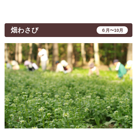
畑わさび
６月〜10月