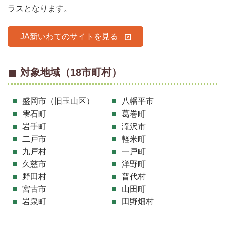
ラスとなります。
JA新いわてのサイトを見る
対象地域（18市町村）
盛岡市（旧玉山区）
八幡平市
雫石町
葛巻町
岩手町
滝沢市
二戸市
軽米町
九戸村
一戸町
久慈市
洋野町
野田村
普代村
宮古市
山田町
岩泉町
田野畑村