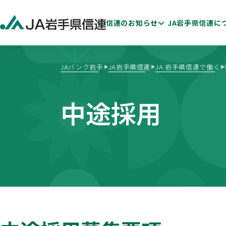
信連のお知らせ
JA岩手県信連に
JAバンク岩手
JA岩手県信連
JA 岩手県信連で働く
中途採用
ためる・ふやす
ディスクロージャー
かりる
新