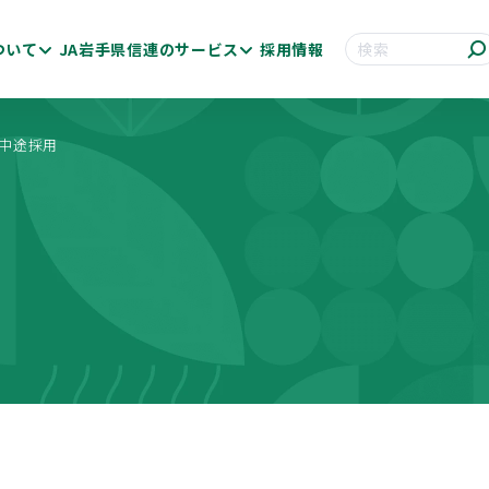
ついて
JA岩手県信連のサービス
採用情報
サイト内検索
中途採用
お知らせ一覧
卒採用
便利につかう
方針一覧
貯金金利
中途