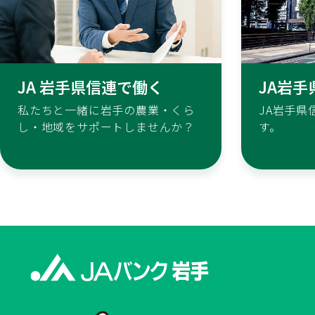
JA 岩手県信連で働く
JA岩
私たちと一緒に岩手の農業・くら
JA岩手県
し・地域をサポートしませんか？
す。