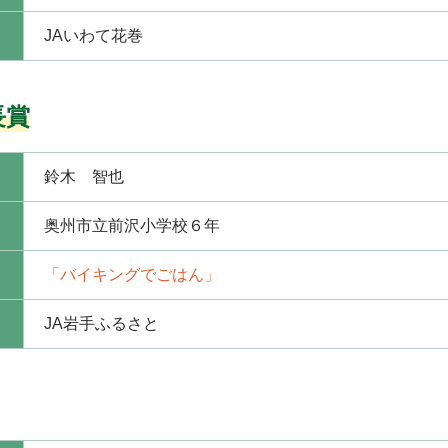
JAいわて花巻
長賞
鈴木 智也
奥州市立前沢小学校６年
「バイキングでごはん」
JA岩手ふるさと