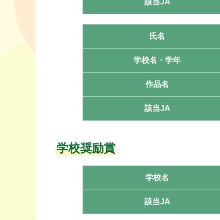
該当JA
氏名
学校名・学年
作品名
該当JA
学校奨励賞
学校名
該当JA