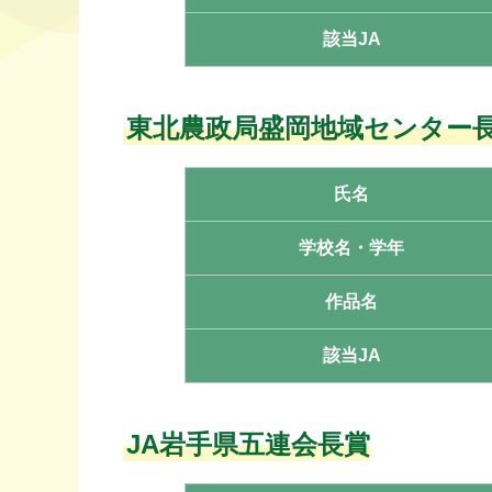
該当JA
東北農政局盛岡地域センター
氏名
学校名・学年
作品名
該当JA
JA岩手県五連会長賞